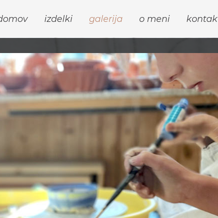
domov
izdelki
galerija
o meni
kontak