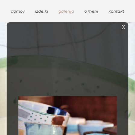
domov
izdelki
galerija
o meni
kontakt
X