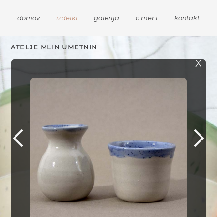
domov
izdelki
galerija
o meni
kontakt
ATELJE MLIN UMETNIN
X